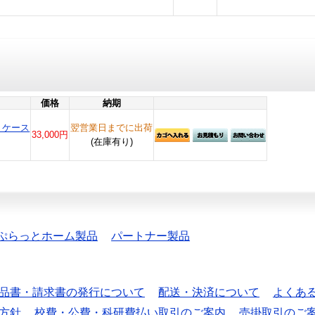
価格
納期
ントケース
翌営業日までに出荷
33,000円
(在庫有り)
ぷらっとホーム製品
パートナー製品
品書・請求書の発行について
配送・決済について
よくあ
方針
校費・公費・科研費払い取引のご案内
売掛取引のご