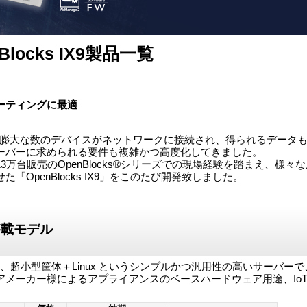
locks IX9製品一覧
ーティングに最適
つ膨大な数のデバイスがネットワークに接続され、得られるデータ
ーバーに求められる要件も複雑かつ高度化してきました。
3万台販売のOpenBlocks®シリーズでの現場経験を踏まえ、
OpenBlocks IX9」をこのたび開発致しました。
an搭載モデル
n搭載モデルは、超小型筐体＋Linux というシンプルかつ汎用性の高いサ
メーカー様によるアプライアンスのベースハードウェア用途、IoT