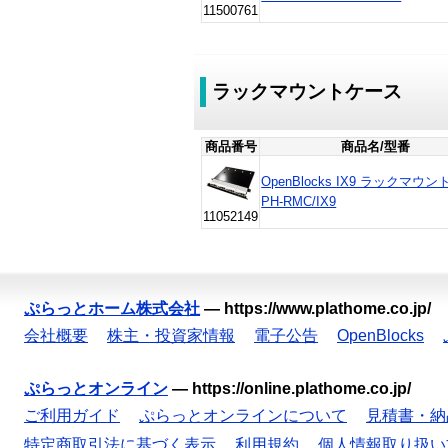
11500761
ラックマウントケース
商品番号
商品名/型番
OpenBlocks IX9 ラックマウ
PH-RMC/IX9
11052149
ぷらっとホーム株式会社
—
https://www.plathome.co.jp/
会社概要
株主・投資家情報
電子公告
OpenBlocks
ぷらっとオンライン
—
https://online.plathome.co.jp/
ご利用ガイド
ぷらっとオンラインについて
見積書・納
特定商取引法に基づく表示
利用規約
個人情報取り扱い