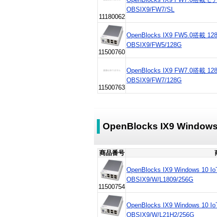
OBSIX9/FW7/SL
11180062
OpenBlocks IX9 FW5.0搭載 
OBSIX9/FW5/128G
11500760
OpenBlocks IX9 FW7.0搭載 
OBSIX9/FW7/128G
11500763
OpenBlocks IX9 Window
商品番号
OpenBlocks IX9 Windows 10 
OBSIX9/W/L1809/256G
11500754
OpenBlocks IX9 Windows 10 
OBSIX9/W/L21H2/256G