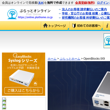
会員はオンラインで見積書(
)を
無料で作成
できます
会員登録(無料)
ログイン
見本
法人のお客様 請求書払いのご案内
学校・官公庁のお客様 校費・公費
研究機関のお客様 科研費払いのご案
ホーム
>
ぷらっとホーム
> OpenBlocks IX9