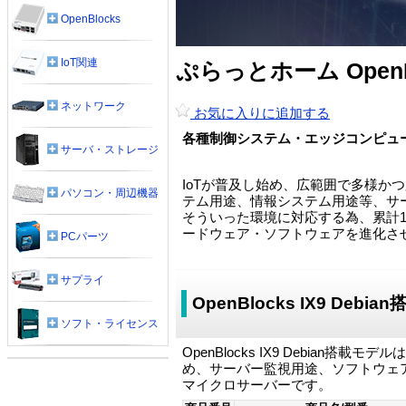
OpenBlocks
IoT関連
ぷらっとホーム OpenB
ネットワーク
お気に入りに追加する
各種制御システム・エッジコンピュ
サーバ・ストレージ
IoTが普及し始め、広範囲で多様か
パソコン・周辺機器
テム用途、情報システム用途等、サ
そういった環境に対応する為、累計1
ードウェア・ソフトウェアを進化させた「
PCパーツ
サプライ
OpenBlocks IX9 Debi
ソフト・ライセンス
OpenBlocks IX9 Debia
め、サーバー監視用途、ソフトウェア
マイクロサーバーです。