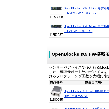
OpenBlocks IX9 Debianモデル
PH-512G/MSSDTA/IX9
11553008
OpenBlocks IX9 Debianモデル
PH-2T/MSSDTA/IX9
11552937
OpenBlocks IX9 FW搭
センサーやデバイスで使われるModb
また、標準サポート外のデバイスを
けるプログラミング工数を大幅に削
商品番号
商品名/型番
OpenBlocks IX9 FW5.0搭載モ
OBSIX9/FW5/SL
11180055
OpenBlocks IX9 FW7.0搭載モ