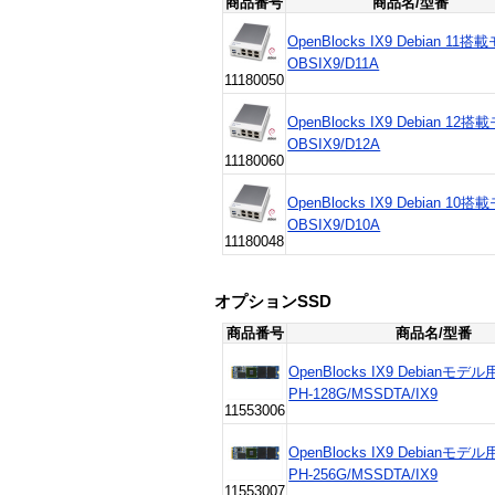
商品番号
商品名/型番
OpenBlocks IX9 Debian 11
OBSIX9/D11A
11180050
OpenBlocks IX9 Debian 12
OBSIX9/D12A
11180060
OpenBlocks IX9 Debian 10
OBSIX9/D10A
11180048
オプションSSD
商品番号
商品名/型番
OpenBlocks IX9 Debianモデル
PH-128G/MSSDTA/IX9
11553006
OpenBlocks IX9 Debianモデル
PH-256G/MSSDTA/IX9
11553007