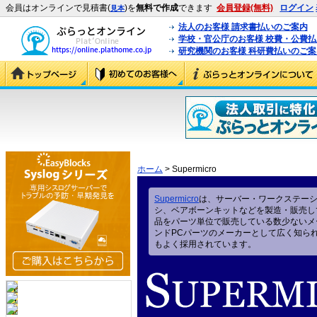
会員はオンラインで見積書(
)を
無料で作成
できます
会員登録(無料)
ログイン
見本
法人のお客様 請求書払いのご案内
学校・官公庁のお客様 校費・公費
研究機関のお客様 科研費払いのご案
ホーム
> Supermicro
Supermicro
は、サーバー・ワークステー
シ、ベアボーンキットなどを製造・販売し
品をパーツ単位で販売している数少ないメ
ンドPCパーツのメーカーとして広く知ら
もよく採用されています。