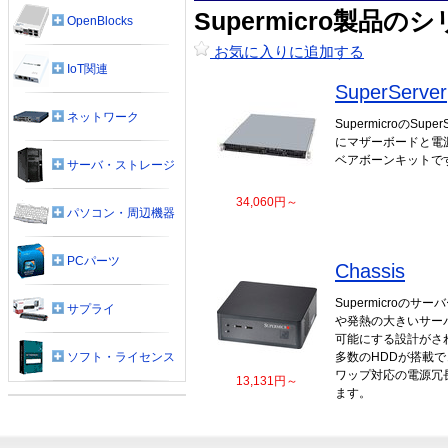
Supermicro製品の
OpenBlocks
お気に入りに追加する
IoT関連
SuperServer
ネットワーク
SupermicroのSu
にマザーボードと電
ベアボーンキットで
サーバ・ストレージ
34,060円～
パソコン・周辺機器
PCパーツ
Chassis
Supermicroの
サプライ
や発熱の大きいサー
可能にする設計がさ
ソフト・ライセンス
多数のHDDが搭載
ワップ対応の電源冗
13,131円～
ます。