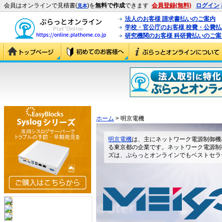
会員はオンラインで見積書(
)を
無料で作成
できます
会員登録(無料)
ログイン
見本
法人のお客様 請求書払いのご案内
学校・官公庁のお客様 校費・公費
研究機関のお客様 科研費払いのご案
ホーム
> 明京電機
明京電機
は、主にネットワーク電源制御機
る東京都の企業です。ネットワーク電源制御機
ズは、ぷらっとオンラインでもベストセラ