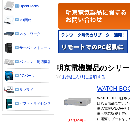
OpenBlocks
IoT関連
ネットワーク
サーバ・ストレージ
パソコン・周辺機器
明京電機製品のシリー
PCパーツ
お気に入りに追加する
WATCH BO
サプライ
WATCH BOOT
ばれる製品です。メ
ソフト・ライセンス
器の電源ON/OFF
器の死活監視を行い
に電源リブートをし
32,780円～