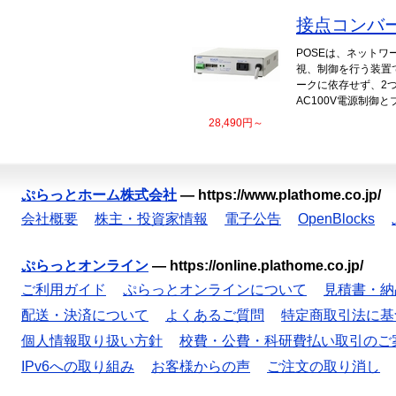
接点コンバ
POSEは、ネット
視、制御を行う装置で
ークに依存せず、2
AC100V電源制御
28,490円～
ぷらっとホーム株式会社
—
https://www.plathome.co.jp/
会社概要
株主・投資家情報
電子公告
OpenBlocks
ぷらっとオンライン
—
https://online.plathome.co.jp/
ご利用ガイド
ぷらっとオンラインについて
見積書・納
配送・決済について
よくあるご質問
特定商取引法に基
個人情報取り扱い方針
校費・公費・科研費払い取引のご
IPv6への取り組み
お客様からの声
ご注文の取り消し