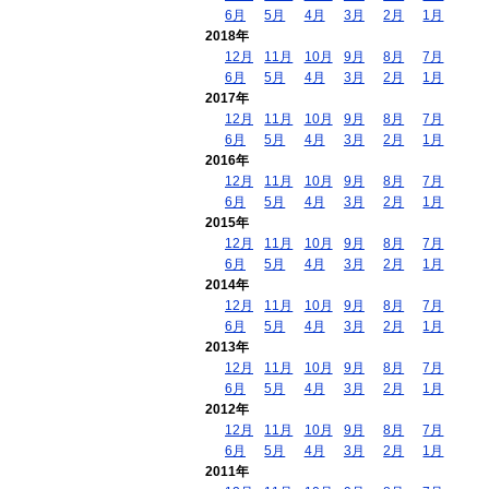
6月
5月
4月
3月
2月
1月
2018年
12月
11月
10月
9月
8月
7月
6月
5月
4月
3月
2月
1月
2017年
12月
11月
10月
9月
8月
7月
6月
5月
4月
3月
2月
1月
2016年
12月
11月
10月
9月
8月
7月
6月
5月
4月
3月
2月
1月
2015年
12月
11月
10月
9月
8月
7月
6月
5月
4月
3月
2月
1月
2014年
12月
11月
10月
9月
8月
7月
6月
5月
4月
3月
2月
1月
2013年
12月
11月
10月
9月
8月
7月
6月
5月
4月
3月
2月
1月
2012年
12月
11月
10月
9月
8月
7月
6月
5月
4月
3月
2月
1月
2011年