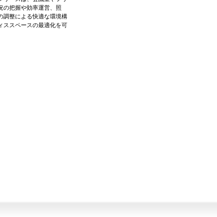
況の把握や効率運営、照
の調整による快適な環境構
ィススペースの最適化を可