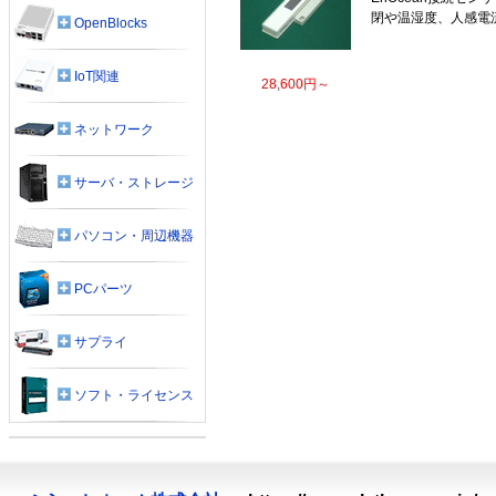
閉や温湿度、人感電
OpenBlocks
IoT関連
28,600円～
ネットワーク
サーバ・ストレージ
パソコン・周辺機器
PCパーツ
サプライ
ソフト・ライセンス