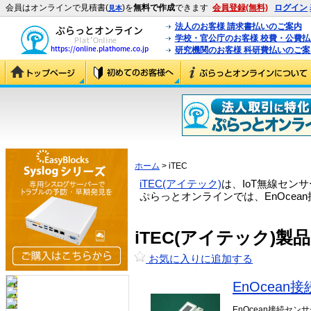
会員はオンラインで見積書(
)を
無料で作成
できます
会員登録(無料)
ログイン
見本
法人のお客様 請求書払いのご案内
学校・官公庁のお客様 校費・公費
研究機関のお客様 科研費払いのご案
ホーム
> iTEC
iTEC(アイテック)
は、IoT無線セ
ぷらっとオンラインでは、EnOce
iTEC(アイテック)
お気に入りに追加する
EnOcean
EnOcean接続セ