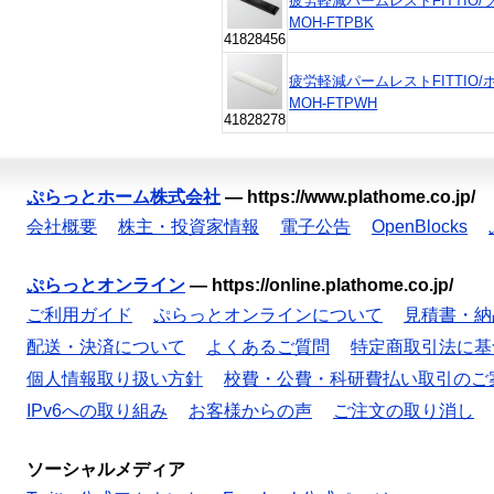
疲労軽減パームレストFITTIO/ブ
MOH-FTPBK
41828456
疲労軽減パームレストFITTIO/ホ
MOH-FTPWH
41828278
ぷらっとホーム株式会社
—
https://www.plathome.co.jp/
会社概要
株主・投資家情報
電子公告
OpenBlocks
ぷらっとオンライン
—
https://online.plathome.co.jp/
ご利用ガイド
ぷらっとオンラインについて
見積書・納
配送・決済について
よくあるご質問
特定商取引法に基
個人情報取り扱い方針
校費・公費・科研費払い取引のご
IPv6への取り組み
お客様からの声
ご注文の取り消し
ソーシャルメディア