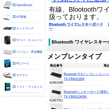
OpenBlocks
有線、Blootoot
扱っております。
IoT関連
Bluetooth ワイヤレスキーボード
ネットワーク
ー
サーバ・ストレージ
Bluetooth ワイヤレスキ
パソコン・周辺機器
メンブレンタイプ
PCパーツ
商品番号
商
Bluetooth 5.0メンブレンコ
サプライ
TK-FBM111BK
41861446
ソフト・ライセンス
Bluetoothミニキーボード/薄
TK-FBM119KBK
41867051