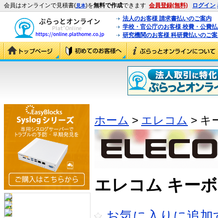
会員はオンラインで見積書(
)を
無料で作成
できます
会員登録(無料)
ログイン
見本
法人のお客様 請求書払いのご案内
学校・官公庁のお客様 校費・公費
研究機関のお客様 科研費払いのご案
ホーム
>
エレコム
> キ
エレコム キーボ
お気に入りに追加