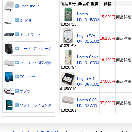
商品番号
商品名/型番
価格
OpenBlocks
Logtta
15,950円
商品詳細
UNI-01-B002
IoT関連
41824725
ネットワーク
Logtta WR
18,150円
商品詳細
UNI-01-X002
41820798
サーバ・ストレージ
Logtta Cable
18,150円
商品詳細
UNI-01-C003
パソコン・周辺機器
41820797
PCパーツ
Logtta AD
27,500円
商品詳細
UNI-06-A001
41850010
サプライ
Logtta CO2
37,950円
商品詳細
ソフト・ライセンス
UNI-02-A001
41826161