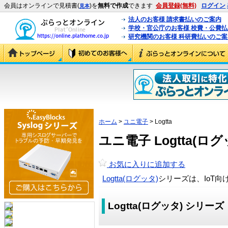
会員はオンラインで見積書(
)を
無料で作成
できます
会員登録(無料)
ログイン
見本
法人のお客様 請求書払いのご案内
学校・官公庁のお客様 校費・公費
研究機関のお客様 科研費払いのご案
ホーム
>
ユニ電子
> Logtta
ユニ電子 Logtta(ロ
お気に入りに追加する
Logtta(ログッタ)
シリーズは、IoT向
Logtta(ログッタ) シリーズ