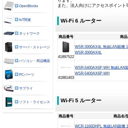
ります。
また、法人向けにアクセスポイント
OpenBlocks
IoT関連
Wi-Fi 6 ルーター
ネットワーク
商品番号
商品
WSR-3000AX4L 無線LAN親機 11ax
サーバ・ストレージ
WSR-3000AX4L
41897522
パソコン・周辺機器
WSR-5400AX6P-WH 無線LAN親機1
WSR-5400AX6P-WH
PCパーツ
41881403
サプライ
Wi-Fi 5 ルーター
ソフト・ライセンス
商品番号
商品名/
WCR-1166DHPL 無線LAN親機 11a