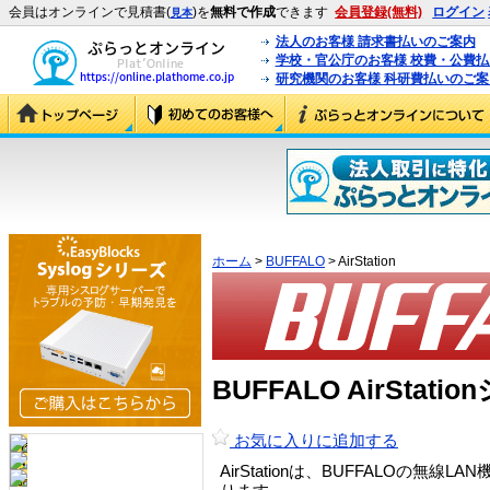
会員はオンラインで見積書(
)を
無料で作成
できます
会員登録(無料)
ログイン
見本
法人のお客様 請求書払いのご案内
学校・官公庁のお客様 校費・公費
研究機関のお客様 科研費払いのご案
ホーム
>
BUFFALO
> AirStation
BUFFALO AirStat
お気に入りに追加する
AirStationは、BUFFALO