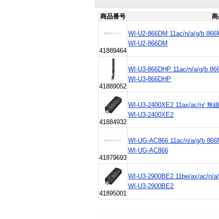
商品番号
商
WI-U2-866DM 11ac/n/a/g/b 
WI-U2-866DM
41889464
WI-U3-866DHP 11ac/n/a/g/b
WI-U3-866DHP
41889052
WI-U3-2400XE2 11ax/a
WI-U3-2400XE2
41884932
WI-UG-AC866 11ac/n/a/g/
WI-UG-AC866
41879693
WI-U3-2900BE2 11be/ax/ac/n
WI-U3-2900BE2
41895001