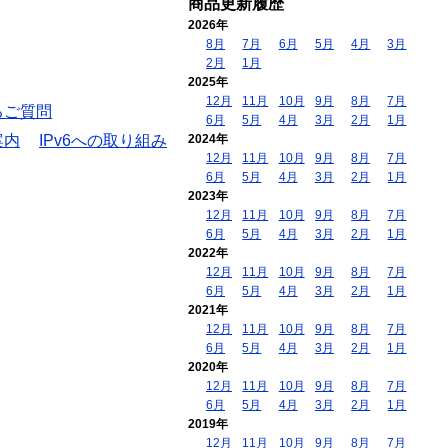
商品更新履歴
2026年
8月
7月
6月
5月
4月
3月
2月
1月
2025年
12月
11月
10月
9月
8月
7月
るご質問
6月
5月
4月
3月
2月
1月
案内
IPv6への取り組み
2024年
12月
11月
10月
9月
8月
7月
6月
5月
4月
3月
2月
1月
2023年
12月
11月
10月
9月
8月
7月
6月
5月
4月
3月
2月
1月
2022年
12月
11月
10月
9月
8月
7月
6月
5月
4月
3月
2月
1月
2021年
12月
11月
10月
9月
8月
7月
6月
5月
4月
3月
2月
1月
2020年
12月
11月
10月
9月
8月
7月
6月
5月
4月
3月
2月
1月
2019年
12月
11月
10月
9月
8月
7月