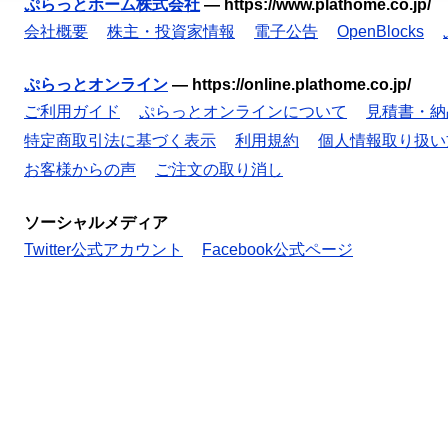
ぷらっとホーム株式会社
—
https://www.plathome.co.jp/
会社概要
株主・投資家情報
電子公告
OpenBlocks
ぷらっとオンライン
—
https://online.plathome.co.jp/
ご利用ガイド
ぷらっとオンラインについて
見積書・納
特定商取引法に基づく表示
利用規約
個人情報取り扱い
お客様からの声
ご注文の取り消し
ソーシャルメディア
Twitter公式アカウント
Facebook公式ページ