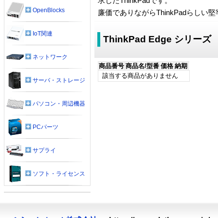
求したThinkPadです。
OpenBlocks
廉価でありながらThinkPadら
IoT関連
ThinkPad Edge シリーズ
ネットワーク
商品番号
商品名/型番
価格
納期
該当する商品がありません
サーバ・ストレージ
パソコン・周辺機器
PCパーツ
サプライ
ソフト・ライセンス