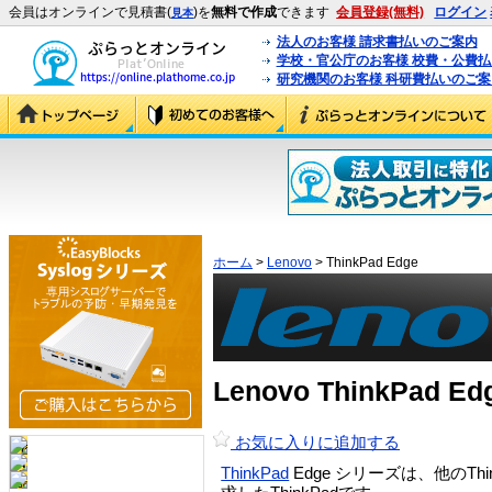
会員はオンラインで見積書(
)を
無料で作成
できます
会員登録(無料)
ログイン
見本
法人のお客様 請求書払いのご案内
学校・官公庁のお客様 校費・公費
研究機関のお客様 科研費払いのご案
ホーム
>
Lenovo
> ThinkPad Edge
Lenovo ThinkPad
お気に入りに追加する
ThinkPad
Edge シリーズは、他の