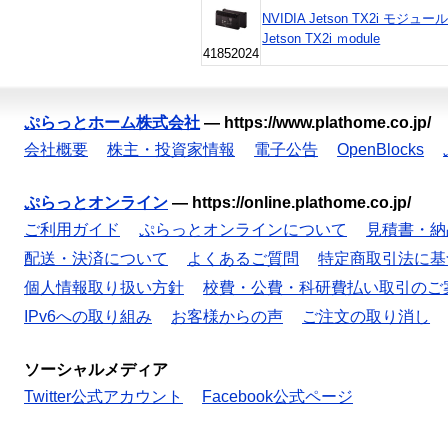
NVIDIA Jetson TX2i モジュー
Jetson TX2i ｍodule
41852024
ぷらっとホーム株式会社
—
https://www.plathome.co.jp/
会社概要
株主・投資家情報
電子公告
OpenBlocks
ぷらっとオンライン
—
https://online.plathome.co.jp/
ご利用ガイド
ぷらっとオンラインについて
見積書・納
配送・決済について
よくあるご質問
特定商取引法に基
個人情報取り扱い方針
校費・公費・科研費払い取引のご
IPv6への取り組み
お客様からの声
ご注文の取り消し
ソーシャルメディア
Twitter公式アカウント
Facebook公式ページ