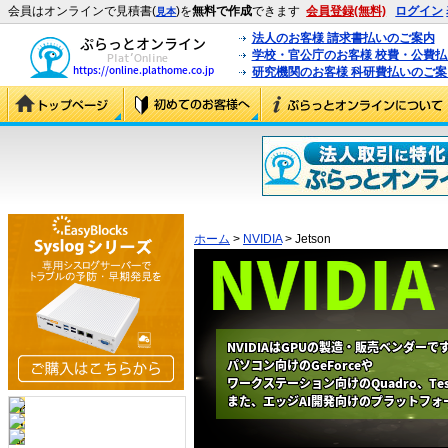
会員はオンラインで見積書(
)を
無料で作成
できます
会員登録(無料)
ログイン
見本
法人のお客様 請求書払いのご案内
学校・官公庁のお客様 校費・公費
研究機関のお客様 科研費払いのご案
ホーム
>
NVIDIA
> Jetson