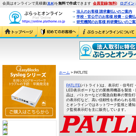
会員はオンラインで見積書(
)を
無料で作成
できます
会員登録(無料)
ログイン
見本
法人のお客様 請求書払いのご案内
学校・官公庁のお客様 校費・公費
研究機関のお客様 科研費払いのご案
ホーム
> PATLITE
PATLITE
(パトライト)は、表示灯・信号灯
LED表示ボードなどの業務用機器を製造
品は、パトカーなどの緊急自動車の警告灯
の表示灯など、高い信頼性を求められる現
とオンラインではネットワーク監視と通知
ク監視表示灯を主に販売しています。