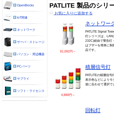
PATLITE 製品のシ
OpenBlocks
お気に入りに追加する
IoT関連
ネットワー
ネットワーク
PATLITE Signal
灯シリーズは、LAN(Et
232C)経由で警告
サーバ・ストレージ
はブザーを簡単に制
品です。
81,092円～
パソコン・周辺機器
積層信号灯
PCパーツ
PATLITEの積層
サプライ
表示色などによりモ
途に合わせて選択で
ソフト・ライセンス
4,888円～
回転灯