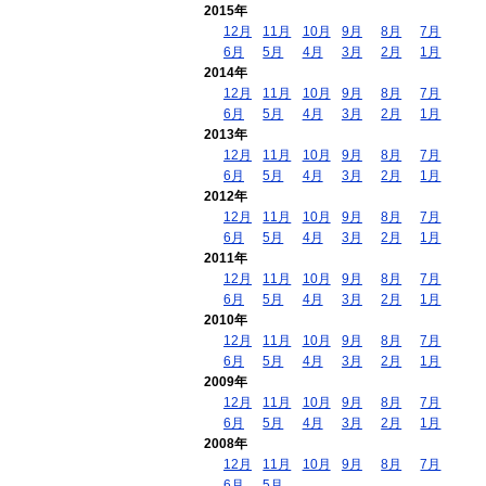
2015年
12月
11月
10月
9月
8月
7月
6月
5月
4月
3月
2月
1月
2014年
12月
11月
10月
9月
8月
7月
6月
5月
4月
3月
2月
1月
2013年
12月
11月
10月
9月
8月
7月
6月
5月
4月
3月
2月
1月
2012年
12月
11月
10月
9月
8月
7月
6月
5月
4月
3月
2月
1月
2011年
12月
11月
10月
9月
8月
7月
6月
5月
4月
3月
2月
1月
2010年
12月
11月
10月
9月
8月
7月
6月
5月
4月
3月
2月
1月
2009年
12月
11月
10月
9月
8月
7月
6月
5月
4月
3月
2月
1月
2008年
12月
11月
10月
9月
8月
7月
6月
5月