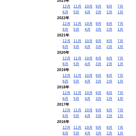
2023年
12月
11月
10月
9月
8月
7月
6月
5月
4月
3月
2月
1月
2022年
12月
11月
10月
9月
8月
7月
6月
5月
4月
3月
2月
1月
2021年
12月
11月
10月
9月
8月
7月
6月
5月
4月
3月
2月
1月
2020年
12月
11月
10月
9月
8月
7月
6月
5月
4月
3月
2月
1月
2019年
12月
11月
10月
9月
8月
7月
6月
5月
4月
3月
2月
1月
2018年
12月
11月
10月
9月
8月
7月
6月
5月
4月
3月
2月
1月
2017年
12月
11月
10月
9月
8月
7月
6月
5月
4月
3月
2月
1月
2016年
12月
11月
10月
9月
8月
7月
6月
5月
4月
3月
2月
1月