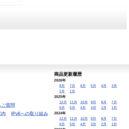
商品更新履歴
2026年
8月
7月
6月
5月
4月
3月
2月
1月
2025年
12月
11月
10月
9月
8月
7月
るご質問
6月
5月
4月
3月
2月
1月
案内
IPv6への取り組み
2024年
12月
11月
10月
9月
8月
7月
6月
5月
4月
3月
2月
1月