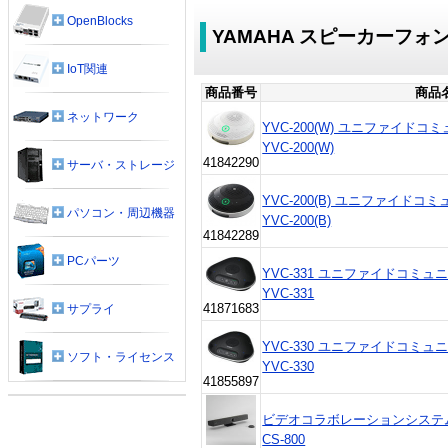
OpenBlocks
YAMAHA スピーカーフォ
IoT関連
商品番号
商品
ネットワーク
YVC-200(W) ユニファイ
YVC-200(W)
41842290
サーバ・ストレージ
YVC-200(B) ユニファイ
パソコン・周辺機器
YVC-200(B)
41842289
PCパーツ
YVC-331 ユニファイドコミ
YVC-331
41871683
サプライ
YVC-330 ユニファイドコミ
ソフト・ライセンス
YVC-330
41855897
ビデオコラボレーションシステムC
CS-800