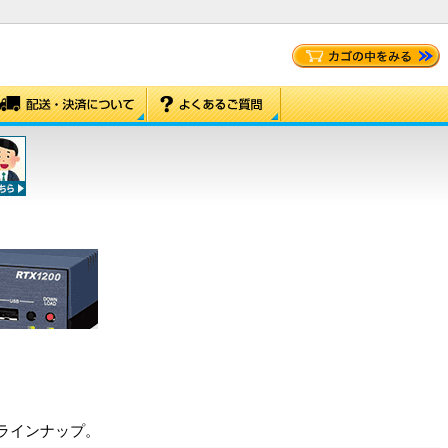
ラインナップ。