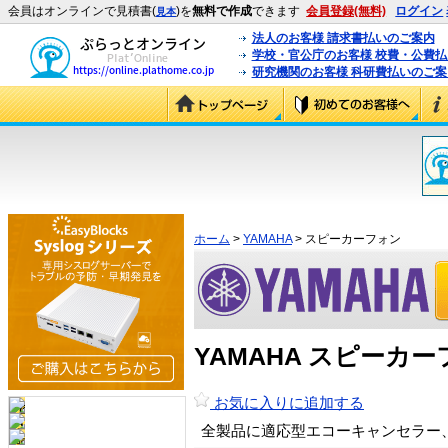
会員はオンラインで見積書(
)を
無料で作成
できます
会員登録(無料)
ログイン
見本
法人のお客様 請求書払いのご案内
学校・官公庁のお客様 校費・公費
研究機関のお客様 科研費払いのご案
ホーム
>
YAMAHA
> スピーカーフォン
YAMAHA スピーカ
お気に入りに追加する
全製品に適応型エコーキャンセラー