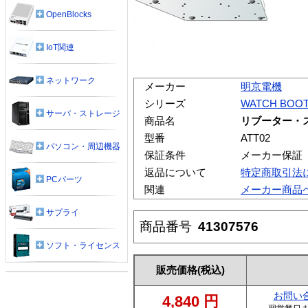
OpenBlocks
IoT関連
ネットワーク
メーカー
明京電機
シリーズ
WATCH BOO
サーバ・ストレージ
商品名
リブーター・
型番
ATT02
パソコン・周辺機器
保証条件
メーカー保証
返品について
特定商取引法
PCパーツ
関連
メーカー商品
サプライ
商品番号
41307576
ソフト・ライセンス
販売価格
(税込)
お問い
4,840
円