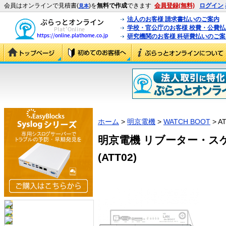
会員はオンラインで見積書(
)を
無料で作成
できます
会員登録(無料)
ログイン
見本
法人のお客様 請求書払いのご案内
学校・官公庁のお客様 校費・公費
研究機関のお客様 科研費払いのご案
ホーム
>
明京電機
>
WATCH BOOT
> A
明京電機 リブーター・ス
(ATT02)