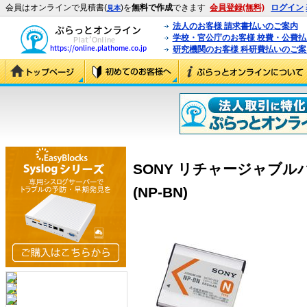
会員はオンラインで見積書(
)を
無料で作成
できます
会員登録(無料)
ログイン
見本
法人のお客様 請求書払いのご案内
学校・官公庁のお客様 校費・公費
研究機関のお客様 科研費払いのご案
SONY リチャージャブルバ
(NP-BN)