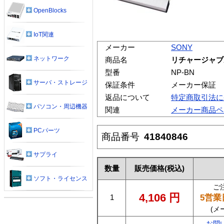
OpenBlocks
IoT関連
メーカー
SONY
ネットワーク
商品名
リチャージャブ
型番
NP-BN
サーバ・ストレージ
保証条件
メーカー保証
返品について
特定商取引法に
パソコン・周辺機器
関連
メーカー商品ペ
PCパーツ
商品番号
41840846
サプライ
数量
販売価格
(税込)
ソフト・ライセンス
ご
4,106
円
5営業
1
(メ
お問