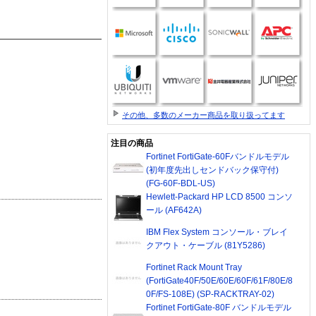
その他、多数のメーカー商品を取り扱ってます
注目の商品
Fortinet FortiGate-60Fバンドルモデル
(初年度先出しセンドバック保守付)
(FG-60F-BDL-US)
Hewlett-Packard HP LCD 8500 コンソ
ール (AF642A)
IBM Flex System コンソール・ブレイ
クアウト・ケーブル (81Y5286)
Fortinet Rack Mount Tray
(FortiGate40F/50E/60E/60F/61F/80E/8
0F/FS-108E) (SP-RACKTRAY-02)
Fortinet FortiGate-80F バンドルモデル