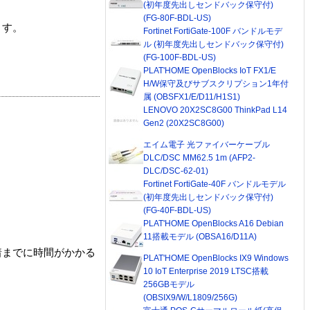
(初年度先出しセンドバック保守付)
(FG-80F-BDL-US)
ます。
Fortinet FortiGate-100F バンドルモデ
ル (初年度先出しセンドバック保守付)
(FG-100F-BDL-US)
PLAT'HOME OpenBlocks IoT FX1/E
H/W保守及びサブスクリプション1年付
属 (OBSFX1/E/D11/H1S1)
LENOVO 20X2SC8G00 ThinkPad L14
Gen2 (20X2SC8G00)
エイム電子 光ファイバーケーブル
DLC/DSC MM62.5 1m (AFP2-
DLC/DSC-62-01)
Fortinet FortiGate-40F バンドルモデル
(初年度先出しセンドバック保守付)
(FG-40F-BDL-US)
PLAT'HOME OpenBlocks A16 Debian
11搭載モデル (OBSA16/D11A)
着までに時間がかかる
PLAT'HOME OpenBlocks IX9 Windows
10 IoT Enterprise 2019 LTSC搭載
256GBモデル
(OBSIX9/W/L1809/256G)