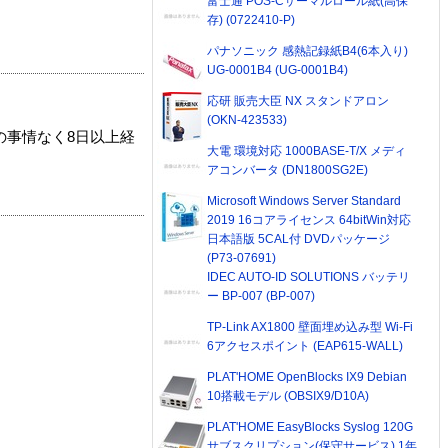
富士通 POS-Cサーマルロール紙(高保
存) (0722410-P)
パナソニック 感熱記録紙B4(6本入り)
UG-0001B4 (UG-0001B4)
応研 販売大臣 NX スタンドアロン
(OKN-423533)
の事情なく8日以上経
大電 環境対応 1000BASE-T/X メディ
アコンバータ (DN1800SG2E)
Microsoft Windows Server Standard
2019 16コアライセンス 64bitWin対応
日本語版 5CAL付 DVDパッケージ
(P73-07691)
IDEC AUTO-ID SOLUTIONS バッテリ
ー BP-007 (BP-007)
TP-Link AX1800 壁面埋め込み型 Wi-Fi
6アクセスポイント (EAP615-WALL)
PLAT'HOME OpenBlocks IX9 Debian
10搭載モデル (OBSIX9/D10A)
PLAT'HOME EasyBlocks Syslog 120G
サブスクリプション(保守サービス) 1年