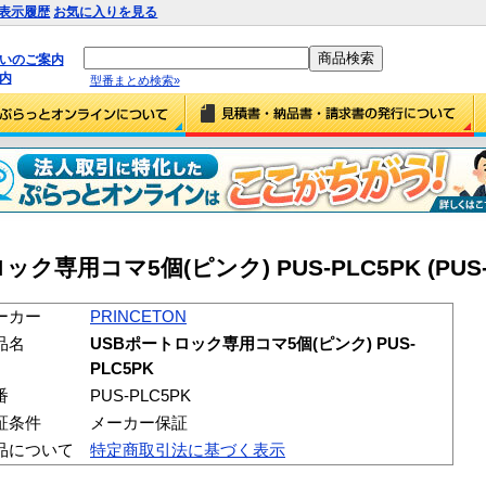
表示履歴
お気に入りを見る
払いのご案内
内
型番まとめ検索»
ック専用コマ5個(ピンク) PUS-PLC5PK (PUS-
ーカー
PRINCETON
品名
USBポートロック専用コマ5個(ピンク) PUS-
PLC5PK
番
PUS-PLC5PK
証条件
メーカー保証
品について
特定商取引法に基づく表示