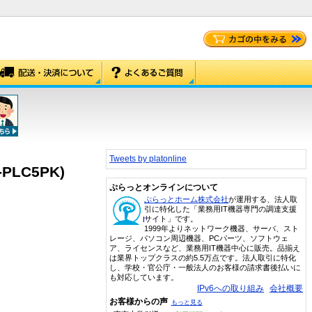
Tweets by platonline
PLC5PK)
ぷらっとオンラインについて
ぷらっとホーム株式会社
が運用する、法人取
引に特化した「業務用IT機器専門の調達支援
サイト」です。
1999年よりネットワーク機器、サーバ、スト
レージ、パソコン周辺機器、PCパーツ、ソフトウェ
ア、ライセンスなど、業務用IT機器中心に販売。品揃え
は業界トップクラスの約5.5万点です。法人取引に特化
し、学校・官公庁・一般法人のお客様の請求書後払いに
も対応しています。
IPv6への取り組み
会社概要
お客様からの声
もっと見る