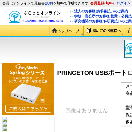
会員はオンラインで見積書(
)を
無料で作成
できます
会員登録(無料)
ログイン
見本
法人のお客様 請求書払いのご案内
学校・官公庁のお客様 校費・公費
研究機関のお客様 科研費払いのご案
PRINCETON USBポートロ
メ
商
型
保
返