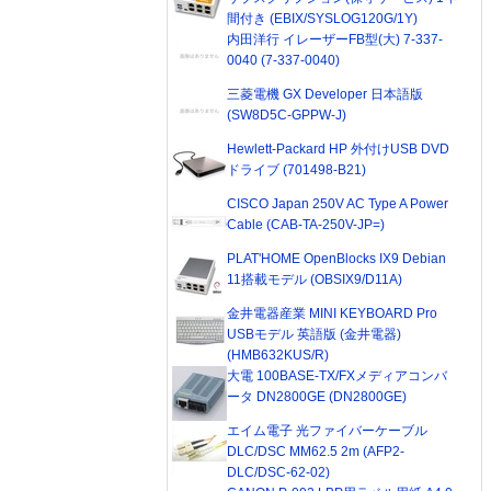
間付き (EBIX/SYSLOG120G/1Y)
内田洋行 イレーザーFB型(大) 7-337-
0040 (7-337-0040)
三菱電機 GX Developer 日本語版
(SW8D5C-GPPW-J)
Hewlett-Packard HP 外付けUSB DVD
ドライブ (701498-B21)
CISCO Japan 250V AC Type A Power
Cable (CAB-TA-250V-JP=)
PLAT'HOME OpenBlocks IX9 Debian
11搭載モデル (OBSIX9/D11A)
金井電器産業 MINI KEYBOARD Pro
USBモデル 英語版 (金井電器)
(HMB632KUS/R)
大電 100BASE-TX/FXメディアコンバ
ータ DN2800GE (DN2800GE)
エイム電子 光ファイバーケーブル
DLC/DSC MM62.5 2m (AFP2-
DLC/DSC-62-02)