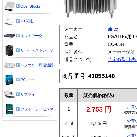
OpenBlocks
IoT関連
メーカー
ainex
ネットワーク
商品名
LGA115x用 
型番
CC-06B
サーバ・ストレージ
保証条件
メーカー保証
返品について
特定商取引法
パソコン・周辺機器
商品番号
41855148
PCパーツ
サプライ
数量
販売価格
(税込)
お問
2,753
円
1
ソフト・ライセンス
翌営業
お問
2 - 9
2,725
円
翌営業
お問