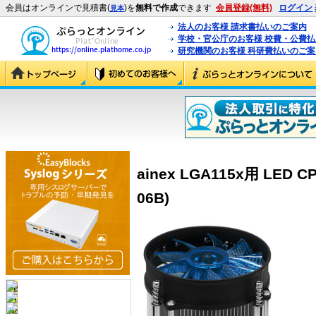
会員はオンラインで見積書(
)を
無料で作成
できます
会員登録(無料)
ログイン
見本
法人のお客様 請求書払いのご案内
学校・官公庁のお客様 校費・公費
研究機関のお客様 科研費払いのご案
ainex LGA115x用 LED 
06B)