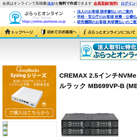
会員はオンラインで見積書(
)を
無料で作成
できます
会員登録(無料)
ログイン
見本
法人のお客様 請求書払いのご案内
学校・官公庁のお客様 校費・公費
研究機関のお客様 科研費払いのご案
CREMAX 2.5インチNVM
ルラック MB699VP-B (MB