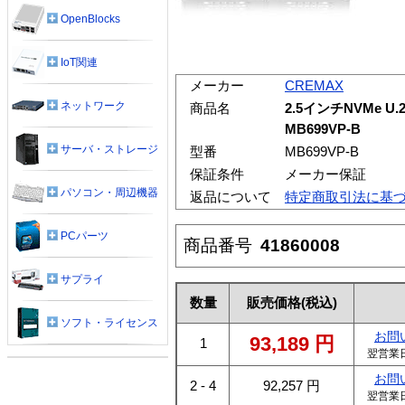
OpenBlocks
IoT関連
メーカー
CREMAX
ネットワーク
商品名
2.5インチNVMe 
MB699VP-B
サーバ・ストレージ
型番
MB699VP-B
保証条件
メーカー保証
パソコン・周辺機器
返品について
特定商取引法に基
PCパーツ
商品番号
41860008
サプライ
数量
販売価格
(税込)
ソフト・ライセンス
お問
93,189
円
1
翌営業
お問
2 - 4
92,257
円
翌営業