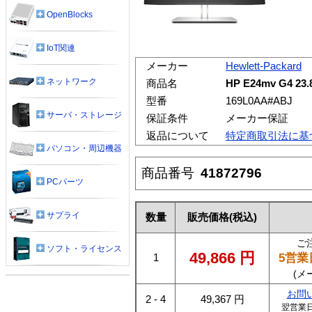
OpenBlocks
IoT関連
メーカー
Hewlett-Packard
ネットワーク
商品名
HP E24mv G4
型番
169L0AA#ABJ
サーバ・ストレージ
保証条件
メーカー保証
返品について
特定商取引法に基
パソコン・周辺機器
商品番号
41872796
PCパーツ
サプライ
数量
販売価格
(税込)
ご
ソフト・ライセンス
49,866
円
5営業
1
(メ
お問
2 - 4
49,367
円
翌営業