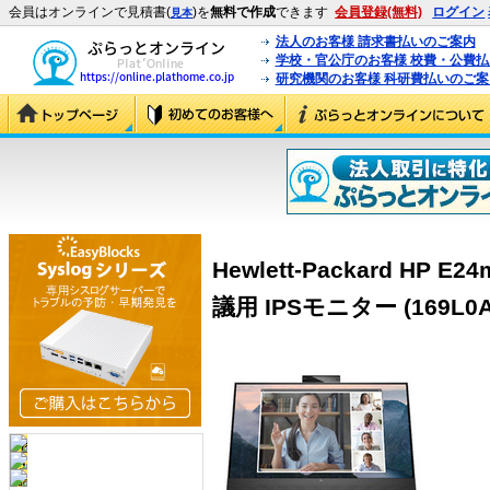
会員はオンラインで見積書(
)を
無料で作成
できます
会員登録(無料)
ログイン
見本
法人のお客様 請求書払いのご案内
学校・官公庁のお客様 校費・公費
研究機関のお客様 科研費払いのご案
Hewlett-Packard HP 
議用 IPSモニター (169L0A