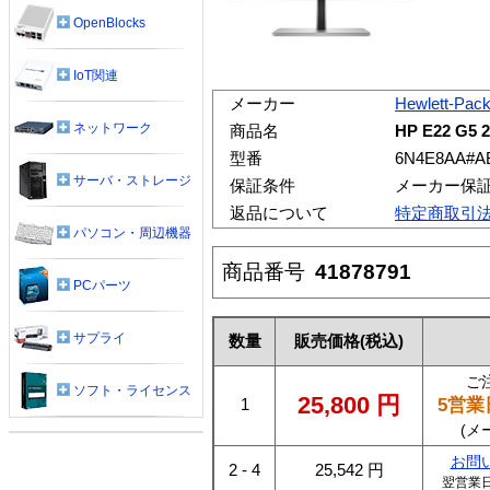
OpenBlocks
IoT関連
メーカー
Hewlett-Pac
ネットワーク
商品名
HP E22 G
型番
6N4E8AA#A
サーバ・ストレージ
保証条件
メーカー保
返品について
特定商取引
パソコン・周辺機器
商品番号
41878791
PCパーツ
サプライ
数量
販売価格
(税込)
ご
ソフト・ライセンス
25,800
円
5営業
1
(メ
お問
2 - 4
25,542
円
翌営業