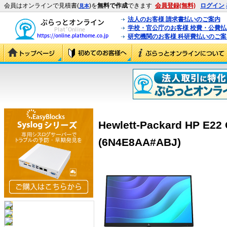
会員はオンラインで見積書(
)を
無料で作成
できます
会員登録(無料)
ログイン
見本
法人のお客様 請求書払いのご案内
学校・官公庁のお客様 校費・公費
研究機関のお客様 科研費払いのご案
Hewlett-Packard HP 
(6N4E8AA#ABJ)