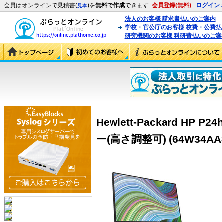
会員はオンラインで見積書(
)を
無料で作成
できます
会員登録(無料)
ログイン
見本
法人のお客様 請求書払いのご案内
学校・官公庁のお客様 校費・公費
研究機関のお客様 科研費払いのご案
Hewlett-Packard HP 
ー(高さ調整可) (64W34AA