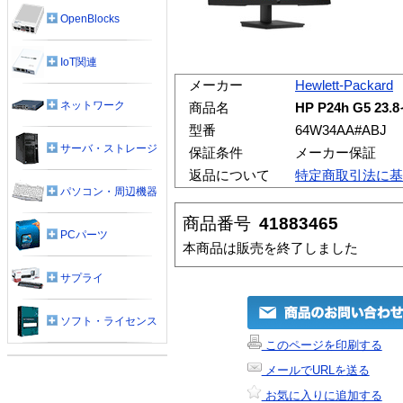
OpenBlocks
IoT関連
メーカー
Hewlett-Packard
ネットワーク
商品名
HP P24h G5 
型番
64W34AA#ABJ
サーバ・ストレージ
保証条件
メーカー保証
返品について
特定商取引法に基
パソコン・周辺機器
商品番号
41883465
PCパーツ
本商品は販売を終了しました
サプライ
ソフト・ライセンス
このページを印刷する
メールでURLを送る
お気に入りに追加する