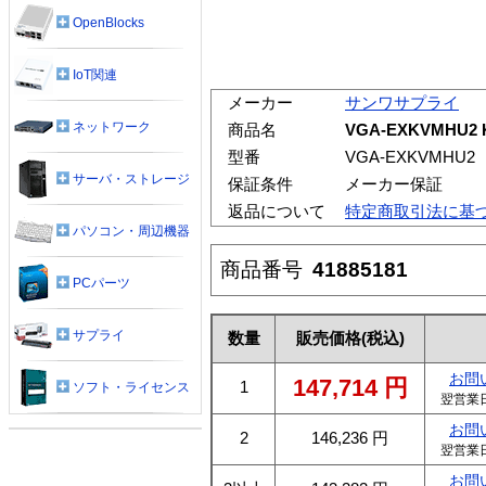
OpenBlocks
IoT関連
メーカー
サンワサプライ
ネットワーク
商品名
VGA-EXKVMHU
型番
VGA-EXKVMHU2
サーバ・ストレージ
保証条件
メーカー保証
返品について
特定商取引法に基
パソコン・周辺機器
商品番号
41885181
PCパーツ
サプライ
数量
販売価格
(税込)
お問
147,714
円
1
ソフト・ライセンス
翌営業
お問
2
146,236
円
翌営業
お問