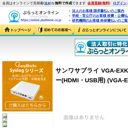
会員はオンラインで見積書(
)を
無料で作成
できます
会員登録(無料)
ログイン
見本
法人のお客様 請求書払いのご案内
学校・官公庁のお客様 校費・公費
研究機関のお客様 科研費払いのご案
サンワサプライ VGA-EX
ー(HDMI・USB用) (VGA-