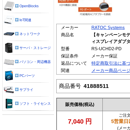
OpenBlocks
IoT関連
メーカー
RATOC Systems
ネットワーク
商品名
【キャンペーンモデル】
ィスプレイアダプター
サーバ・ストレージ
型番
RS-UCHD2-PD
保証条件
メーカー保証
パソコン・周辺機器
返品について
特定商取引法に基
関連
メーカー商品ペー
PCパーツ
商品番号
41888511
サプライ
ソフト・ライセンス
販売価格
(税込)
ご注
7,040
円
5営業日
(メー