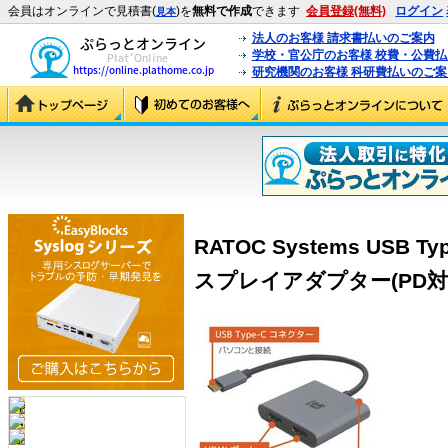
会員はオンラインで見積書(
)を
無料で作成
できます
会員登録(無料)
ログイン
見本
法人のお客様 請求書払いのご案内
学校・官公庁のお客様 校費・公費
研究機関のお客様 科研費払いのご案
RATOC Systems USB 
スプレイアダプター(PD対応) 