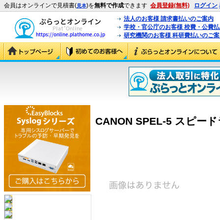
会員はオンラインで見積書(
)を
無料で作成
できます
会員登録(無料)
ログイン
見本
法人のお客様 請求書払いのご案内
学校・官公庁のお客様 校費・公費
研究機関のお客様 科研費払いのご案
CANON SPEL-5 スピードラ