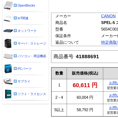
OpenBlocks
メーカー
CANON
IoT関連
商品名
SPEL-5
型番
5654C00
ネットワーク
保証条件
メーカー
返品について
特定商取
サーバ・ストレージ
商品番号
41888691
パソコン・周辺機器
PCパーツ
数量
販売価格
(税込)
サプライ
お問
60,611
円
1
翌営業
ソフト・ライセンス
お問
2 - 4
60,004
円
翌営業
お問
5以上
58,792
円
翌営業