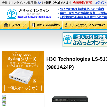
会員はオンラインで見積書(
)を
無料で作成
できます
会員登録(無料)
ログイン
見本
法人のお客様 請求書払いのご案内
学校・官公庁のお客様 校費・公費
研究機関のお客様 科研費払いのご案
H3C Technologies LS-51
(9801A24P)