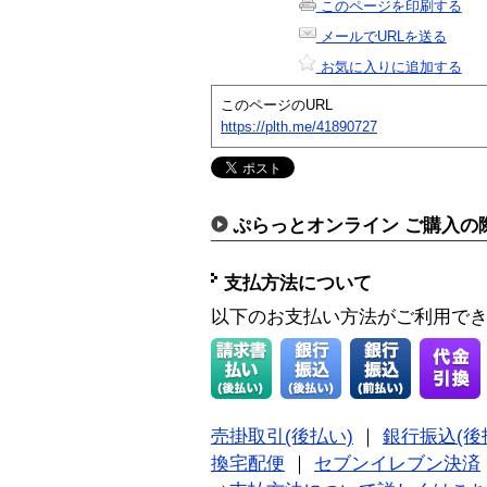
このページを印刷する
メールでURLを送る
お気に入りに追加する
このページのURL
https://plth.me/41890727
ぷらっとオンライン ご購入の
支払方法について
以下のお支払い方法がご利用で
売掛取引(後払い)
｜
銀行振込(後
換宅配便
｜
セブンイレブン決済