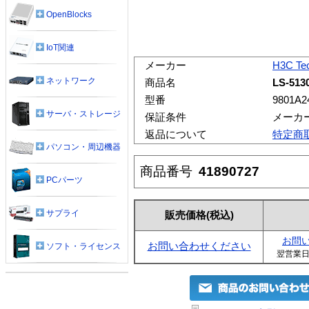
OpenBlocks
IoT関連
メーカー
H3C Tec
ネットワーク
商品名
LS-513
型番
9801A2
サーバ・ストレージ
保証条件
メーカ
返品について
特定商
パソコン・周辺機器
商品番号
41890727
PCパーツ
サプライ
販売価格
(税込)
お問
お問い合わせください
ソフト・ライセンス
翌営業