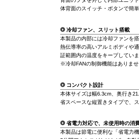
背面のフタを外して内部ユニットに
体背面のスイッチ・ボタンで簡
冷却ファン、スリット搭載
本製品の内部には冷却ファンを
熱伝導率の高いアルミボディや通
証範囲内の温度をキープしてい
※冷却FANの制御機能はありま
コンパクト設計
本体サイズは幅6.3cm、奥行き21.
省スペースな縦置きタイプで、
省電力対応で、未使用時の消
本製品は節電に便利な「省電力