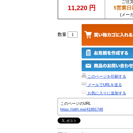
ご注
11,220
円
5営業日
(メー
数量
このページを印刷する
メールでURLを送る
お気に入りに追加する
このページのURL
https://plth.me/41891748