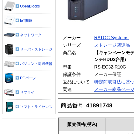
OpenBlocks
IoT関連
ネットワーク
メーカー
RATOC Systems
シリーズ
ストレージ関連品
サーバ・ストレージ
商品名
【キャンペーンモデル】
ンチHDD2台用)
パソコン・周辺機器
型番
RS-EC32-R10G
保証条件
メーカー保証
PCパーツ
返品について
特定商取引法に基
関連
メーカー商品ペー
サプライ
商品番号
41891748
ソフト・ライセンス
販売価格
(税込)