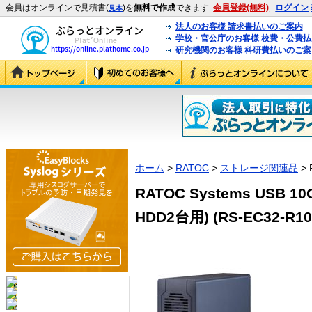
会員はオンラインで見積書(
)を
無料で作成
できます
会員登録(無料)
ログイン
見本
法人のお客様 請求書払いのご案内
学校・官公庁のお客様 校費・公費
研究機関のお客様 科研費払いのご案
ホーム
>
RATOC
>
ストレージ関連品
> 
RATOC Systems USB 
HDD2台用) (RS-EC32-R10