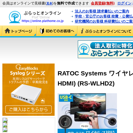
会員はオンラインで見積書(
)を
無料で作成
できます
会員登録(無料)
ログイン
見本
法人のお客様 請求書払いのご案内
学校・官公庁のお客様 校費・公費
研究機関のお客様 科研費払いのご案
RATOC Systems ワイヤ
HDMI) (RS-WLHD2)