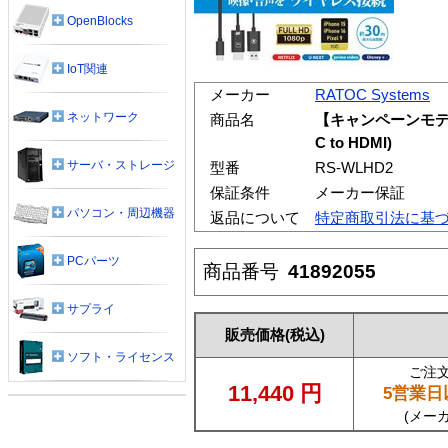
OpenBlocks
IoT関連
メーカー
RATOC Systems
ネットワーク
商品名
【キャンペーンモデル
C to HDMI)
サーバ・ストレージ
型番
RS-WLHD2
保証条件
メーカー保証
パソコン・周辺機器
返品について
特定商取引法に基
PCパーツ
商品番号
41892055
サプライ
販売価格
(税込)
ソフト・ライセンス
ご注
11,440
円
5営業日
(メー