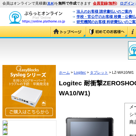
会員はオンラインで見積書(
)を
無料で作成
できます
会員登録(無料)
ログイン
見本
法人のお客様 請求書払いのご案内
学校・官公庁のお客様 校費・公費
研究機関のお客様 科研費払いのご案
ホーム
>
Logitec
>
タブレット
> LZ-WA10/W1
Logitec 耐衝撃ZEROSHO
WA10/W1)
メ
シ
商