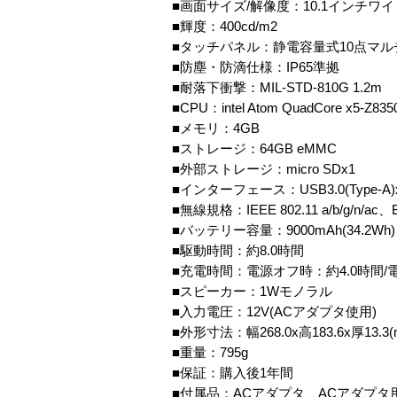
■画面サイズ/解像度：10.1インチワイド(16
■輝度：400cd/m2
■タッチパネル：静電容量式10点マル
■防塵・防滴仕様：IP65準拠
■耐落下衝撃：MIL-STD-810G 1.2m
■CPU：intel Atom QuadCore x5-Z835
■メモリ：4GB
■ストレージ：64GB eMMC
■外部ストレージ：micro SDx1
■インターフェース：USB3.0(Type-A)x1、
■無線規格：IEEE 802.11 a/b/g/n/ac、Blu
■バッテリー容量：9000mAh(34.2Wh)
■駆動時間：約8.0時間
■充電時間：電源オフ時：約4.0時間/
■スピーカー：1Wモノラル
■入力電圧：12V(ACアダプタ使用)
■外形寸法：幅268.0x高183.6x厚13.3(
■重量：795g
■保証：購入後1年間
■付属品：ACアダプタ、ACアダプ