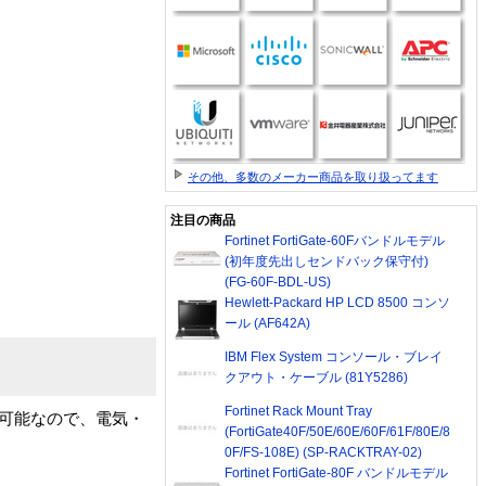
その他、多数のメーカー商品を取り扱ってます
注目の商品
Fortinet FortiGate-60Fバンドルモデル
(初年度先出しセンドバック保守付)
(FG-60F-BDL-US)
Hewlett-Packard HP LCD 8500 コンソ
ール (AF642A)
IBM Flex System コンソール・ブレイ
クアウト・ケーブル (81Y5286)
Fortinet Rack Mount Tray
チ操作可能なので、電気・
(FortiGate40F/50E/60E/60F/61F/80E/8
0F/FS-108E) (SP-RACKTRAY-02)
Fortinet FortiGate-80F バンドルモデル