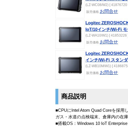
(LZ-WC08/W2) [ 41876720 
お問合せ
販売
価格
Logitec ZEROSHO
IoT/10インチ/Wi-Fi 
(LZ-WA10/W1) [ 41853226 
お問合せ
販売
価格
Logitec ZEROSHOC
インチ/Wi-Fi スタ
(LZ-WB10M/W1) [ 41868755
お問合せ
販売
価格
商品説明
■CPUにIntel Atom Quad 
ガス・水道の点検端末、倉庫内の在
■搭載OS：Windows 10 IoT Enterprise 