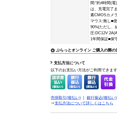
間:”約4時間
は、充電完了ま
素CMOSカメラ
マウス:無し■使
90%(ただし、
圧:DC12V 2
1年間保証■保
ぷらっとオンライン ご購入の際の
支払方法について
以下のお支払い方法がご利用できま
売掛取引(後払い)
｜
銀行振込(後払い)
⇒
支払方法について詳しくはこちら