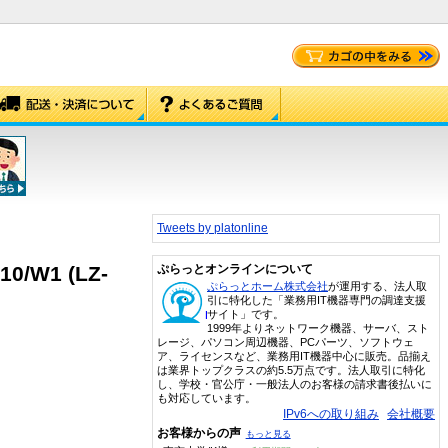
Tweets by platonline
/W1 (LZ-
ぷらっとオンラインについて
ぷらっとホーム株式会社
が運用する、法人取
引に特化した「業務用IT機器専門の調達支援
サイト」です。
1999年よりネットワーク機器、サーバ、スト
レージ、パソコン周辺機器、PCパーツ、ソフトウェ
ア、ライセンスなど、業務用IT機器中心に販売。品揃え
は業界トップクラスの約5.5万点です。法人取引に特化
し、学校・官公庁・一般法人のお客様の請求書後払いに
も対応しています。
IPv6への取り組み
会社概要
お客様からの声
もっと見る