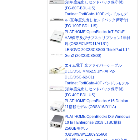
(初年度先出しセンドバック保守付)
(FG-80F-BDL-US)
Fortinet FortiGate-100F バンドルモデ
ル (初年度先出しセンドバック保守付)
(FG-100F-BDL-US)
PLAT'HOME OpenBlocks IoT FX1/E
H/W保守及びサブスクリプション1年付
属 (OBSFX1/E/D11/H1S1)
LENOVO 20X2SC8G00 ThinkPad L14
Gen2 (20X2SC8G00)
エイム電子 光ファイバーケーブル
DLC/DSC MM62.5 1m (AFP2-
DLC/DSC-62-01)
Fortinet FortiGate-40F バンドルモデル
(初年度先出しセンドバック保守付)
(FG-40F-BDL-US)
PLAT'HOME OpenBlocks A16 Debian
11搭載モデル (OBSA16/D11A)
PLAT'HOME OpenBlocks IX9 Windows
10 IoT Enterprise 2019 LTSC搭載
256GBモデル
(OBSIX9/W/L1809/256G)