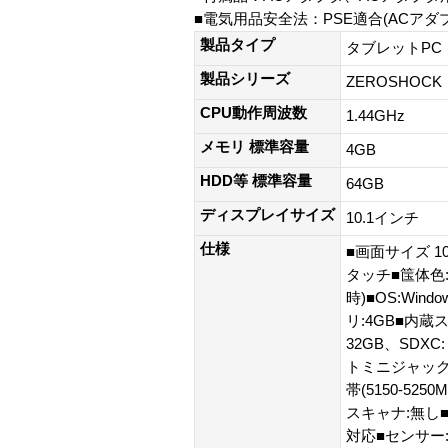
■電気用品安全法：PSE適合(ACアダ
製品タイプ
タブレットPC
製品シリーズ
ZEROSHOCK
CPU動作周波数
1.44GHz
メモリ 標準容量
4GB
HDD等 標準容量
64GB
ディスプレイサイズ
10.1インチ
仕様
■画面サイズ 10
タッチ■筺体色:黒
時)■OS:Window
リ:4GB■内蔵ス
32GB、SDXC: 
トミニジャックx1■
帯(5150-5250M
スキャナ:無し■
対応■センサー:加