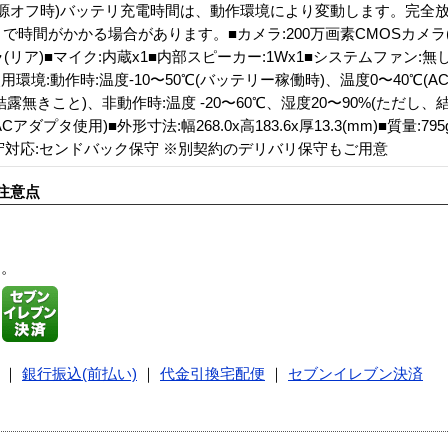
(電源オフ時)バッテリ充電時間は、動作環境により変動します。完全
で時間がかかる場合があります。■カメラ:200万画素CMOSカメラ(
(リア)■マイク:内蔵x1■内部スピーカー:1Wx1■システムファン:無
用環境:動作時:温度-10〜50℃(バッテリー稼働時)、温度0〜40℃(A
結露無きこと)、非動作時:温度 -20〜60℃、湿度20〜90%(ただし
A(ACアダプタ使用)■外形寸法:幅268.0x高183.6x厚13.3(mm)■質量:
守対応:センドバック保守 ※別契約のデリバリ保守もご用意
注意点
す。
｜
銀行振込(前払い)
｜
代金引換宅配便
｜
セブンイレブン決済