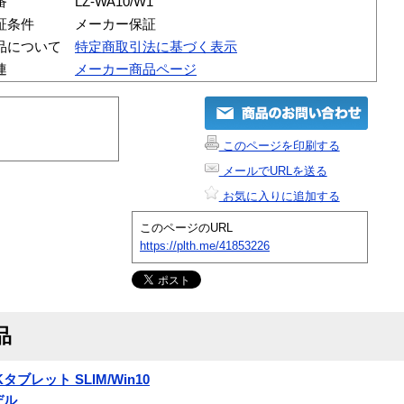
番
LZ-WA10/W1
証条件
メーカー保証
品について
特定商取引法に基づく表示
連
メーカー商品ページ
このページを印刷する
メールでURLを送る
お気に入りに追加する
このページのURL
https://plth.me/41853226
品
CKタブレット SLIM/Win10
モデル