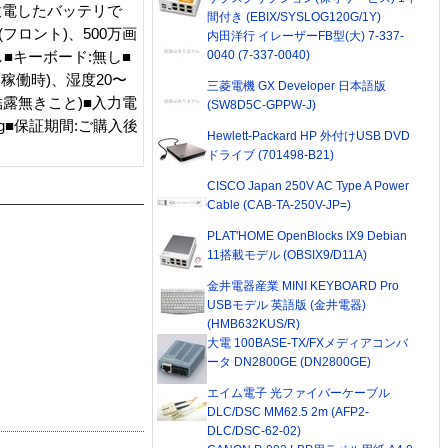
放電したバッテリで
間付き (EBIX/SYSLOG120G/1Y)
フロント)、500万画
内田洋行 イレーザーFB型(大) 7-337-
0040 (7-337-0040)
し■キーボード:無し■
C稼働時)、湿度20〜
三菱電機 GX Developer 日本語版
、結露無きこと)■入力電
(SW8D5C-GPPW-J)
795g■保証期間:ご購入後
Hewlett-Packard HP 外付けUSB DVD
ドライブ (701498-B21)
CISCO Japan 250V AC Type A Power
Cable (CAB-TA-250V-JP=)
PLAT'HOME OpenBlocks IX9 Debian
11搭載モデル (OBSIX9/D11A)
金井電器産業 MINI KEYBOARD Pro
USBモデル 英語版 (金井電器)
(HMB632KUS/R)
大電 100BASE-TX/FXメディアコンバ
ータ DN2800GE (DN2800GE)
エイム電子 光ファイバーケーブル
DLC/DSC MM62.5 2m (AFP2-
DLC/DSC-62-02)