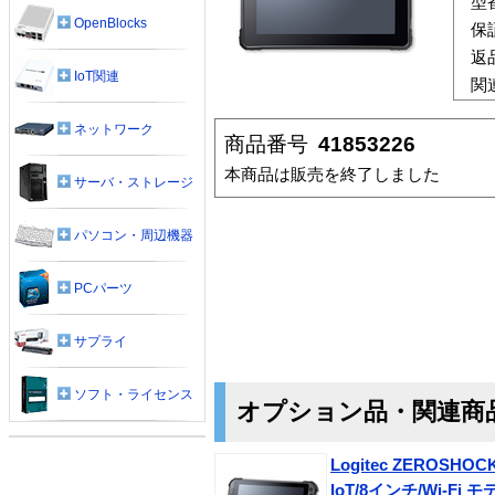
型
OpenBlocks
保
返
IoT関連
関
ネットワーク
商品番号
41853226
本商品は販売を終了しました
サーバ・ストレージ
パソコン・周辺機器
PCパーツ
サプライ
ソフト・ライセンス
オプション品・関連商
Logitec ZEROSHO
IoT/8インチ/Wi-Fi 