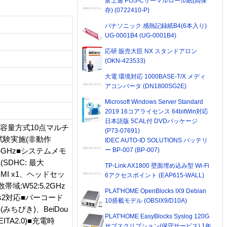
富士通 POS-Cサーマルロール紙(高保
存) (0722410-P)
パナソニック 感熱記録紙B4(6本入り)
UG-0001B4 (UG-0001B4)
応研 販売大臣 NX スタンドアロン
(OKN-423533)
大電 環境対応 1000BASE-T/X メディ
アコンバータ (DN1800SG2E)
Microsoft Windows Server Standard
2019 16コアライセンス 64bitWin対応
日本語版 5CAL付 DVDパッケージ
 静電容量方式10点マルチ
(P73-07691)
下試験実施(非動作
IDEC AUTO-ID SOLUTIONS バッテリ
ー BP-007 (BP-007)
50 1.44GHz■システムメモ
SDHC: 最大
TP-Link AX1800 壁面埋め込み型 Wi-Fi
o HDMI x1、ヘッドセッ
6アクセスポイント (EAP615-WALL)
数帯域:W52:5.2GHz
PLAT'HOME OpenBlocks IX9 Debian
 Class2対応■バーコード
10搭載モデル (OBSIX9/D10A)
みちびき)、BeiDou
PLAT'HOME EasyBlocks Syslog 120G
TA2.0)■充電時
サブスクリプション(保守サービス) 1年