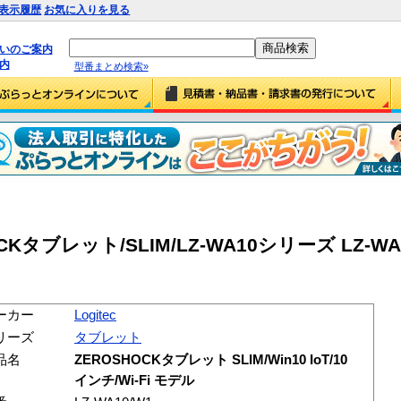
表示履歴
お気に入りを見る
払いのご案内
内
型番まとめ検索»
CKタブレット/SLIM/LZ-WA10シリーズ LZ-WA10
ーカー
Logitec
リーズ
タブレット
品名
ZEROSHOCKタブレット SLIM/Win10 IoT/10
インチ/Wi-Fi モデル