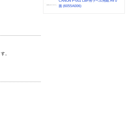
CANON P-002 LBP用ラベル用紙 A4 0
面 (6055A006)
ます。