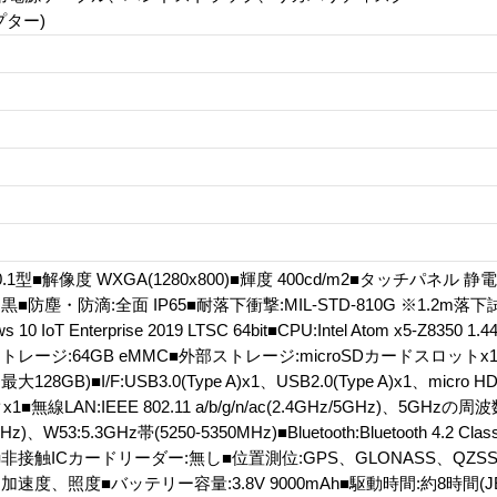
プター)
.1型■解像度 WXGA(1280x800)■輝度 400cd/m2■タッチパネル
■防塵・防滴:全面 IP65■耐落下衝撃:MIL-STD-810G ※1.2m落
s 10 IoT Enterprise 2019 LTSC 64bit■CPU:Intel Atom x5-Z83
トレージ:64GB eMMC■外部ストレージ:microSDカードスロットx1(
最大128GB)■I/F:USB3.0(Type A)x1、USB2.0(Type A)x1、micr
無線LAN:IEEE 802.11 a/b/g/n/ac(2.4GHz/5GHz)、5GHzの周波
Hz)、W53:5.3GHz帯(5250-5350MHz)■Bluetooth:Bluetooth 4.2
非接触ICカードリーダー:無し■位置測位:GPS、GLONASS、QZSS(
速度、照度■バッテリー容量:3.8V 9000mAh■駆動時間:約8時間(JEI