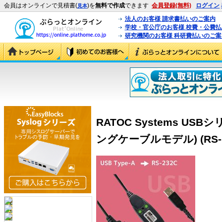
会員はオンラインで見積書(
)を
無料で作成
できます
会員登録(無料)
ログイン
見本
法人のお客様 請求書払いのご案内
学校・官公庁のお客様 校費・公費
研究機関のお客様 科研費払いのご案
RATOC Systems US
ングケーブルモデル) (RS-US