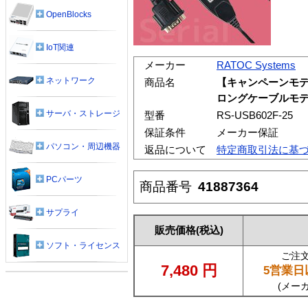
OpenBlocks
IoT関連
メーカー
RATOC Systems
ネットワーク
商品名
【キャンペーンモデル
ロングケーブルモデ
サーバ・ストレージ
型番
RS-USB602F-25
保証条件
メーカー保証
パソコン・周辺機器
返品について
特定商取引法に基
PCパーツ
商品番号
41887364
サプライ
販売価格
(税込)
ソフト・ライセンス
ご注
7,480
円
5営業日
(メー