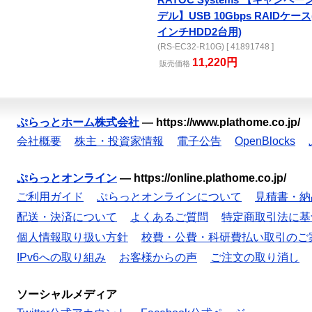
RATOC Systems 【キャンペー
デル】USB 10Gbps RAIDケース(
インチHDD2台用)
(RS-EC32-R10G) [ 41891748 ]
11,220円
販売
価格
ぷらっとホーム株式会社
—
https://www.plathome.co.jp/
会社概要
株主・投資家情報
電子公告
OpenBlocks
ぷらっとオンライン
—
https://online.plathome.co.jp/
ご利用ガイド
ぷらっとオンラインについて
見積書・納
配送・決済について
よくあるご質問
特定商取引法に基
個人情報取り扱い方針
校費・公費・科研費払い取引のご
IPv6への取り組み
お客様からの声
ご注文の取り消し
ソーシャルメディア