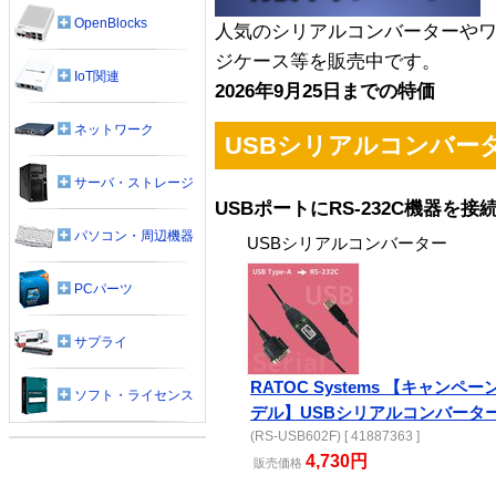
OpenBlocks
人気のシリアルコンバーターやワ
ジケース等を販売中です。
IoT関連
2026年9月25日までの特価
ネットワーク
USBシリアルコンバー
サーバ・ストレージ
USBポートにRS-232C機器を接
パソコン・周辺機器
USBシリアルコンバーター
PCパーツ
サプライ
RATOC Systems 【キャンペー
ソフト・ライセンス
デル】USBシリアルコンバータ
(RS-USB602F) [ 41887363 ]
4,730円
販売
価格