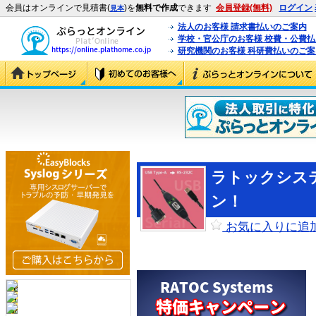
会員はオンラインで見積書(
)を
無料で作成
できます
会員登録(無料)
ログイン
見本
法人のお客様 請求書払いのご案内
学校・官公庁のお客様 校費・公費
研究機関のお客様 科研費払いのご案
ラトックシス
ン！
お気に入りに追